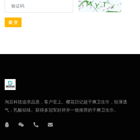
提 交
淘豆科技追求品质，客户至上。樱花日记超干爽卫生巾，轻薄透
气，乳酸祛味。获得多冠军好评并一致推荐的干爽卫生巾。