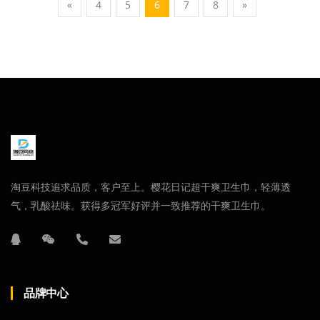
«
4
5
6
7
8
»
淘豆科技追求品质，客户至上。樱花日记超干爽卫生巾，轻薄透
气，乳酸祛味。获得多冠军好评并一致推荐的干爽卫生巾。
品牌中心